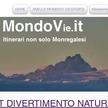
HOME
ANELLO MONDOVI'-VICOFORTE
MondoVìe.
MondoV
it
ie.
Itinerari non solo Monregalesi
 DIVERTIMENTO NATURA